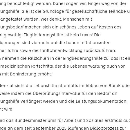
ng benachteiligt werden. Daher sagen wir: Finger weg von der
ungshilfe! Sie ist die Grundlage für gesellschaftliche Teilhabe 
t angetastet werden. Wer denkt, Menschen mit
zungsbedarf machen sich ein schönes Leben auf Kosten des
rrt gewaltig. Eingliederungshilfe ist kein Luxus! Die
igerungen sind vielmehr auf die hohen Inflationsraten
er Jahre sowie die Tariflohnentwicklung zurückzuführen.
nehmen die Fallzahlen in der Eingliederungshilfe zu. Das ist ei
 medizinischen Fortschritts, der die Lebenserwartung auch von
mit Behinderung erhöht.“
enzial sieht die Lebenshilfe allenfalls im Abbau von Bürokratie
weise indem die Überprüfungsintervalle für den Bedarf an
rungshilfe verlängert werden und die Leistungsdokumentation
t wird.
rd das Bundesministeriums für Arbeit und Soziales erstmals au
nde an dem seit September 2025 laufenden Dialogprozess zur