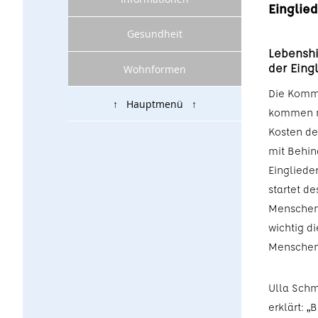
Einglie
Gesundheit
Lebenshi
der Eing
Wohnformen
Die Kommu
↑ Hauptmenü ↑
kommen ne
Kosten der
mit Behin
Eingliede
startet d
Menschenr
wichtig di
Menschen 
Ulla Schm
erklärt: 