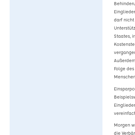
Behinderu
Einglieder
darf nich
Unterstüt
Staates, i
Kostenste
vergangen
Außerdem 
Folge des
Menschen 
Einsparpot
Beispiels
Eingliede
vereinfach
Morgen wi
die Verbä