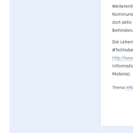
Weiterent
Kommunen 
dort akti
Behinderu
Die Leben
#Teilhabe
http://ww
Informati
Material.
Thema:
Inf