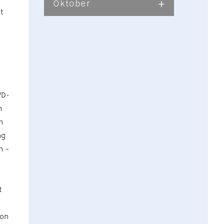
Oktober
t
VD-
n
h
ng
n –
t
ion