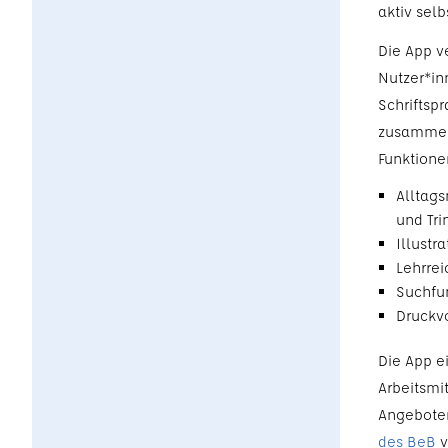
aktiv selb
Die App v
Nutzer*in
Schriftsp
zusammen
Funktione
Alltags
und Tri
Illust
Lehrre
Suchfun
Druckvo
Die App e
Arbeitsmi
Angeboten
des BeB
v