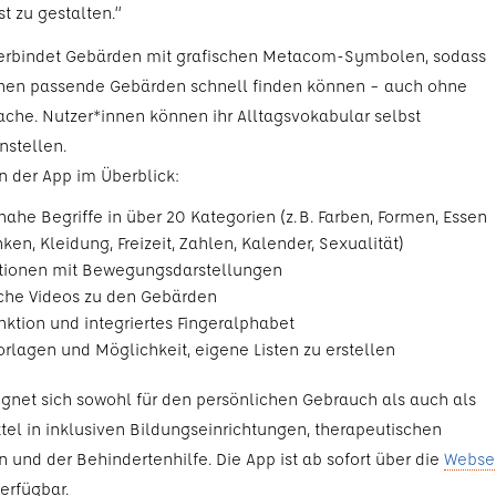
st zu gestalten.“
erbindet Gebärden mit grafischen Metacom-Symbolen, sodass
nen passende Gebärden schnell finden können – auch ohne
rache. Nutzer*innen können ihr Alltagsvokabular selbst
stellen.
n der App im Überblick:
nahe Begriffe in über 20 Kategorien (z. B. Farben, Formen, Essen
nken, Kleidung, Freizeit, Zahlen, Kalender, Sexualität)
rationen mit Bewegungsdarstellungen
iche Videos zu den Gebärden
ktion und integriertes Fingeralphabet
rlagen und Möglichkeit, eigene Listen zu erstellen
ignet sich sowohl für den persönlichen Gebrauch als auch als
ttel in inklusiven Bildungseinrichtungen, therapeutischen
 und der Behindertenhilfe. Die App ist ab sofort über die
Webse
erfügbar.