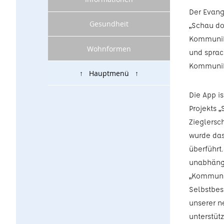
Der Evang
Gesundheit
„Schau do
Kommunika
Wohnformen
und sprach
Kommunika
↑ Hauptmenü ↑
Die App i
Projekts 
Zieglersc
wurde das
überführt
unabhängi
„Kommunik
Selbstbest
unserer n
unterstüt