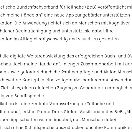
elische Bundesfachverband für Teilhabe (BeB) veröffentlicht mi
ch meine Hände an“ eine neue App zur gebärdenunterstützten
tion. Die Anwendung richtet sich an Menschen mit kognitiver
licher Beeinträchtigung und unterstützt sie dabei, ihre
tion im Alltag niedrigschwellig und visuell zu gestalten.
st die digitale Weiterentwicklung des erfolgreichen Buch- und D
„Schau doch meine Hände an“. In enger Zusammenarbeit mit de
hen sowie gefördert durch die Paulinenpflege und Aktion Mensc
 bewährte Konzept in eine zeitgemäße, barrierearme Anwendu
. Ziel ist es, einen einfachen Zugang zu Gebärden zu ermögliche
g von Schriftsprache.
ation ist eine zentrale Voraussetzung für Teilhabe und
immung“, erklärt Pfarrer Frank Stefan, Vorsitzender des BeB. „Mi
euen App schaffen wir ein Angebot, das Menschen dabei
zt, sich ohne Schriftsprache auszudrücken und ihre Kommunikat