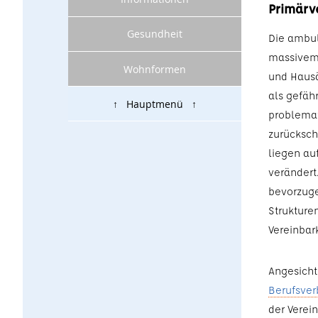
Primärv
Gesundheit
Die ambul
massivem 
Wohnformen
und Hausär
als gefähr
↑ Hauptmenü ↑
problemat
zurücksch
liegen au
verändert.
bevorzuge
Strukture
Vereinbar
Angesicht
Berufsver
der Verei