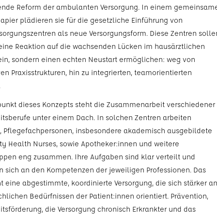
ende Reform der ambulanten Versorgung. In einem gemeinsam
apier plädieren sie für die gesetzliche Einführung von
sorgungszentren als neue Versorgungsform. Diese Zentren solle
 eine Reaktion auf die wachsenden Lücken im hausärztlichen
ein, sondern einen echten Neustart ermöglichen: weg von
gen Praxisstrukturen, hin zu integrierten, teamorientierten
.
punkt dieses Konzepts steht die Zusammenarbeit verschiedener
tsberufe unter einem Dach. In solchen Zentren arbeiten
n, Pflegefachpersonen, insbesondere akademisch ausgebildete
 Health Nurses, sowie Apotheker:innen und weitere
ppen eng zusammen. Ihre Aufgaben sind klar verteilt und
en sich an den Kompetenzen der jeweiligen Professionen. Das
t eine abgestimmte, koordinierte Versorgung, die sich stärker a
hlichen Bedürfnissen der Patient:innen orientiert. Prävention,
tsförderung, die Versorgung chronisch Erkrankter und das