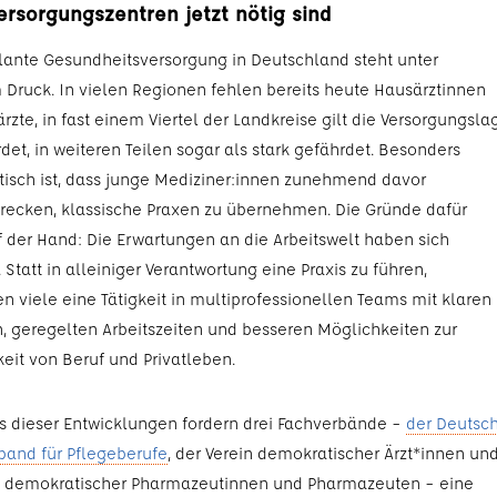
ersorgungszentren jetzt nötig sind
ante Gesundheitsversorgung in Deutschland steht unter
Druck. In vielen Regionen fehlen bereits heute Hausärztinnen
zte, in fast einem Viertel der Landkreise gilt die Versorgungsla
det, in weiteren Teilen sogar als stark gefährdet. Besonders
isch ist, dass junge Mediziner:innen zunehmend davor
recken, klassische Praxen zu übernehmen. Die Gründe dafür
f der Hand: Die Erwartungen an die Arbeitswelt haben sich
 Statt in alleiniger Verantwortung eine Praxis zu führen,
n viele eine Tätigkeit in multiprofessionellen Teams mit klaren
n, geregelten Arbeitszeiten und besseren Möglichkeiten zur
keit von Beruf und Privatleben.
s dieser Entwicklungen fordern drei Fachverbände –
der Deutsc
band für Pflegeberufe
, der Verein demokratischer Ärzt*innen un
n demokratischer Pharmazeutinnen und Pharmazeuten – eine