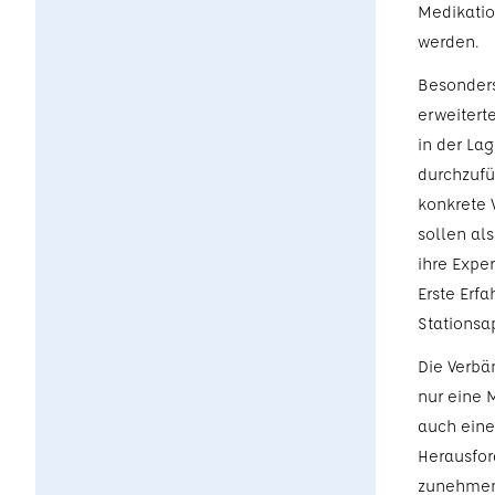
Medikatio
werden.
Besonders
erweitert
in der La
durchzufü
konkrete 
sollen al
ihre Expe
Erste Erf
Stationsap
Die Verbä
nur eine 
auch eine
Herausfor
zunehmend