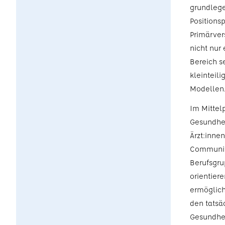
grundleg
Positionsp
Primärver
nicht nur
Bereich s
kleinteili
Modellen
Im Mittel
Gesundhei
Ärzt:inne
Community
Berufsgru
orientier
ermöglich
den tatsäc
Gesundhei