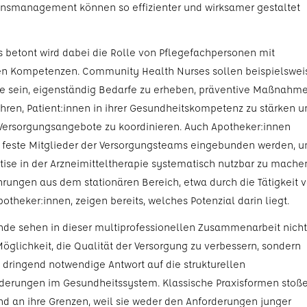
nsmanagement können so effizienter und wirksamer gestaltet
 betont wird dabei die Rolle von Pflegefachpersonen mit
en Kompetenzen. Community Health Nurses sollen beispielswei
ge sein, eigenständig Bedarfe zu erheben, präventive Maßnahm
hren, Patient:innen in ihrer Gesundheitskompetenz zu stärken u
Versorgungsangebote zu koordinieren. Auch Apotheker:innen
s feste Mitglieder der Versorgungsteams eingebunden werden, 
rtise in der Arzneimitteltherapie systematisch nutzbar zu mache
ahrungen aus dem stationären Bereich, etwa durch die Tätigkeit 
otheker:innen, zeigen bereits, welches Potenzial darin liegt.
nde sehen in dieser multiprofessionellen Zusammenarbeit nicht
Möglichkeit, die Qualität der Versorgung zu verbessern, sondern
 dringend notwendige Antwort auf die strukturellen
derungen im Gesundheitssystem. Klassische Praxisformen stoß
 an ihre Grenzen, weil sie weder den Anforderungen junger