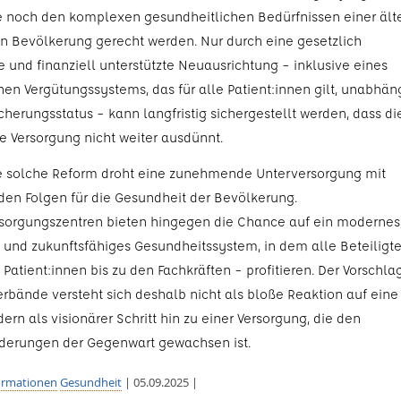
e noch den komplexen gesundheitlichen Bedürfnissen einer ält
 Bevölkerung gerecht werden. Nur durch eine gesetzlich
e und finanziell unterstützte Neuausrichtung – inklusive eines
chen Vergütungssystems, das für alle Patient:innen gilt, unabhän
cherungsstatus – kann langfristig sichergestellt werden, dass di
 Versorgung nicht weiter ausdünnt.
 solche Reform droht eine zunehmende Unterversorgung mit
den Folgen für die Gesundheit der Bevölkerung.
sorgungszentren bieten hingegen die Chance auf ein modernes
 und zukunftsfähiges Gesundheitssystem, in dem alle Beteiligt
Patient:innen bis zu den Fachkräften – profitieren. Der Vorschla
Verbände versteht sich deshalb nicht als bloße Reaktion auf eine
dern als visionärer Schritt hin zu einer Versorgung, die den
derungen der Gegenwart gewachsen ist.
ormationen
Gesundheit
| 05.09.2025 |