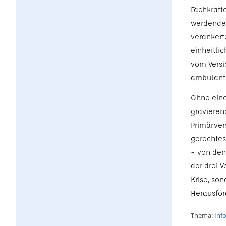
Fachkräft
werdenden
verankert
einheitli
vom Versi
ambulante
Ohne eine
gravieren
Primärver
gerechtes
– von den 
der drei 
Krise, son
Herausfor
Thema:
Inf