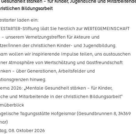
Gesundheit stärken – für Kinder, Jugendliche und Mitarbeitend
hristlichen Bildungsarbeit
estarter laden ein:
TESTARTER-Stiftung lädt Sie herzlich zur WERTEGEMEINSCHAFT
 – unserem Vernetzungstreffen für Akteure und
tzer/innen der christlichen Kinder- und Jugendbildung.
m wollen wir inspirierende Impulse teilen, uns austauschen
einer Atmosphäre von Wertschätzung und Gastfreundschaft
nken – über Generationen, Arbeitsfelder und
ationsgrenzen hinweg.
ema 2026: „Mentale Gesundheit stärken – für Kinder,
che und Mitarbeitende in der christlichen Bildungsarbeit“
müberblick
ngelische Tagungsstätte Hofgeismar (Gesundbrunnen 8, 34369
mar)
ag, 08. Oktober 2026