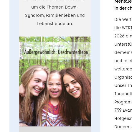
Mentale 
um die Themen Down-
in der c
Syndrom, Familienleben und
Die Wert
Lebensfreude an.
die WER
2026 ein
Unterstü
Gemeinsa
und in 
weiterde
Organis
Unser Th
Jugendli
Program
???? Eva
Hofgeis
Donnerst