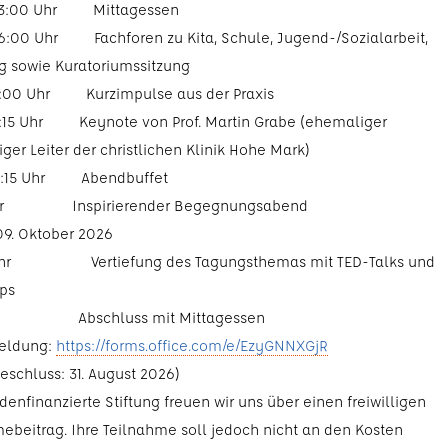
 13:00 Uhr Mittagessen
16:00 Uhr Fachforen zu Kita, Schule, Jugend-/Sozialarbeit,
g sowie Kuratoriumssitzung
 17:00 Uhr Kurzimpulse aus der Praxis
 18:15 Uhr Keynote von Prof. Martin Grabe (ehemaliger
iger Leiter der christlichen Klinik Hohe Mark)
 19:15 Uhr Abendbuffet
Uhr Inspirierender Begegnungsabend
 09. Oktober 2026
Uhr Vertiefung des Tagungsthemas mit TED-Talks und
ps
Uhr Abschluss mit Mittagessen
eldung:
https://forms.office.com/e/EzyGNNXGjR
schluss: 31. August 2026)
denfinanzierte Stiftung freuen wir uns über einen freiwilligen
ebeitrag. Ihre Teilnahme soll jedoch nicht an den Kosten