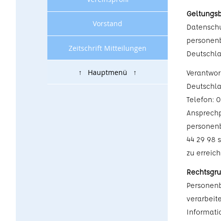
Geltungsb
Vorstand
Datensch
personenb
Zeitschrift Mitteilungen
Deutschla
↑ Hauptmenü ↑
Verantwor
Deutschla
Telefon: 
Ansprechp
personenbe
44 29 98 
zu erreich
Rechtsgru
Personenb
verarbeit
Informati