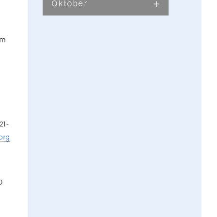
Oktober
om
21-
org
O