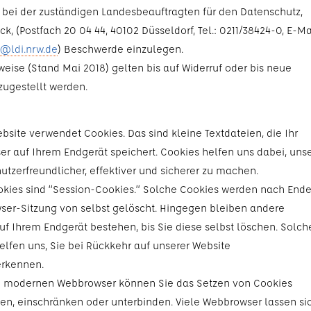
 bei der zuständigen Landesbeauftragten für den Datenschutz,
k, (Postfach 20 04 44, 40102 Düsseldorf, Tel.: 0211/38424-0, E-Ma
e@ldi.nrw.de
) Beschwerde einzulegen.
weise (Stand Mai 2018) gelten bis auf Widerruf oder bis neue
zugestellt werden.
bsite verwendet Cookies. Das sind kleine Textdateien, die Ihr
r auf Ihrem Endgerät speichert. Cookies helfen uns dabei, uns
utzerfreundlicher, effektiver und sicherer zu machen.
okies sind “Session-Cookies.” Solche Cookies werden nach End
wser-Sitzung von selbst gelöscht. Hingegen bleiben andere
uf Ihrem Endgerät bestehen, bis Sie diese selbst löschen. Solch
elfen uns, Sie bei Rückkehr auf unserer Website
erkennen.
 modernen Webbrowser können Sie das Setzen von Cookies
n, einschränken oder unterbinden. Viele Webbrowser lassen si