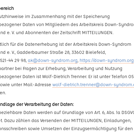
ereich
utzhinweise im Zusammenhang mit der Speicherung
ezogener Daten von Mitgliedern des Arbeitskreis Down-Syndr
nd e. V. und Abonnenten der Zeitschrift MITTEILUNGEN.
tlich für die Datenerhebung ist der Arbeitskreis Down-Syndrom
nd e. V., Gadderbaumer Straße 28, 33602 Bielefeld,
0521-44 29 98,
ak@down-syndrom.org
,
https://down-syndrom.org
artner bei Fragen zur Erhebung, Verarbeitung und Nutzung
zogener Daten ist Wolf-Dietrich Trenner. Er ist unter Telefon 05
sowie unter Mail-Adresse
wolf-dietrich.trenner@down-syndrom.
en.
ndlage der Verarbeitung der Daten:
eziehbare Daten werden auf Grundlage von Art. 6, Abs. 1a DSGV
et. Dazu zählen das Versenden der MITTEILUNGEN, Einladungen,
onsschreiben sowie Umsetzen der Einzugsermächtigung für den