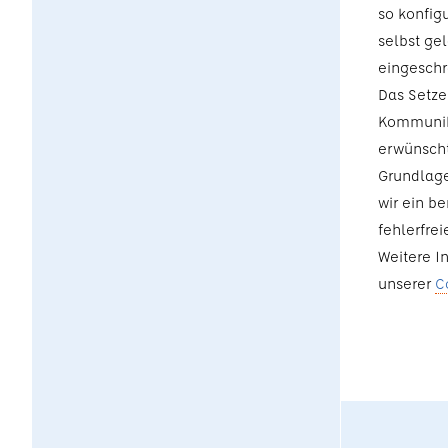
so konfig
selbst ge
eingeschr
Das Setze
Kommunika
erwünscht
Grundlage 
wir ein b
fehlerfre
Weitere I
unserer
C