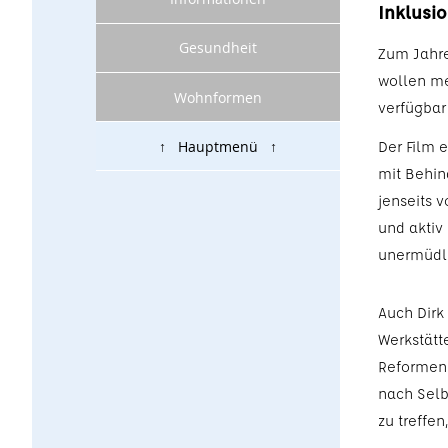
Inklusi
Gesundheit
Zum Jahre
wollen me
Wohnformen
verfügbar 
Der Film 
↑ Hauptmenü ↑
mit Behind
jenseits 
und aktiv 
unermüdli
Auch Dirk
Werkstätte
Reformen 
nach Selb
zu treffe