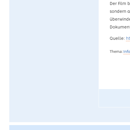
Der Film 
sondern a
überwinde
Dokument
Quelle:
h
Thema:
Inf