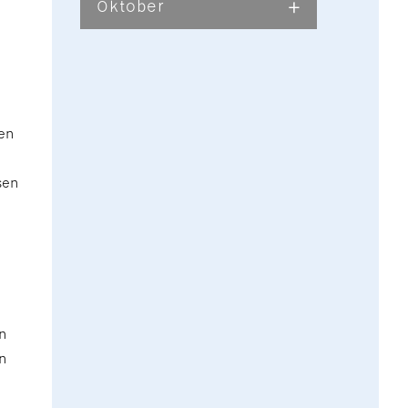
Oktober
en
sen
n
n