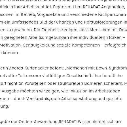
lick in ihre Arbeitsrealität. Ergänzend hat REHADAT Angehörige,
sonen im Betrieb, Vorgesetzte und verschiedene Fachpersonen
um ein umfassendes Bild der Chancen und Herausforderungen i
ben zu gewinnen. Die Ergebnisse zeigen, dass Menschen mit Do
n geeigneten Arbeitsumgebungen ihre individuellen Stärken –
Motivation, Genauigkeit und soziale Kompetenzen – erfolgreich
n können.
iterin Andrea Kurtenacker betont: „Menschen mit Down-Syndrom
ertvoller Teil unserer vielfältigen Gesellschaft. Ihre berufliche
arf nicht an Vorurteilen oder strukturellen Barrieren scheitern. M
 Ausgabe möchten wir zeigen, wie Inklusion im Arbeitsleben
kann – durch Verständnis, gute Arbeitsgestaltung und gezielte
zung.“
usgabe der Online-Anwendung REHADAT-Wissen richtet sich an