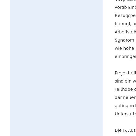
vorab Einb
Bezugsper
befragt, 
Arbeitsle
Syndrom i
wie hohe 
einbringe
Projektle
sind ein w
Teilhabe d
der neuen
gelingen 
Unterstüt
Die 17. A