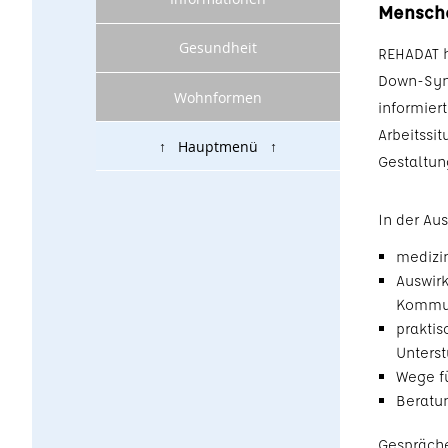
Mensche
Gesundheit
REHADAT 
Down-Synd
Wohnformen
informier
Arbeitssi
↑ Hauptmenü ↑
Gestaltung
In der Au
medizi
Auswirk
Kommun
praktis
Unterst
Wege f
Beratun
Gespräche